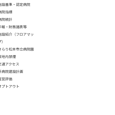
施設基準・認定病院
病院指標
病院統計
年報・財務諸表等
施設紹介（フロアマッ
プ）
きらり松本市立病院園
敷地内禁煙
交通アクセス
新病院建設計画
経営評価
オプトアウト