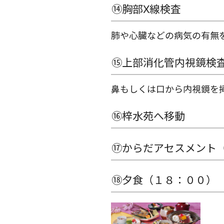
⑭胸部X線検査
肺や心臓などの病気の有無
⑮上部消化管内視鏡検
鼻もしくは口から内視鏡を
⑯梓水苑へ移動
⑰からだアセスメント
⑱夕食（１８：００）