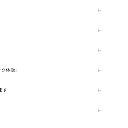
ック体操」
ます