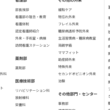
看護部
その他の外来
部長挨拶
緩和ケア
看護部の理念・教育
物忘れ外来
看護体制
フレイル外来
認定看護師紹介
糖尿病透析予防外来
外来・手術室・病棟
生活習慣病・糖尿病教室
訪問看護ステーション
両親学級
ママフィット
薬剤部
助産師外来
特殊外来
薬剤部
成外科
セカンドオピニオン外来
医療技術部
治験
ト
リハビリテーション科
その他部門・センター
放射線科
事務部
栄養科