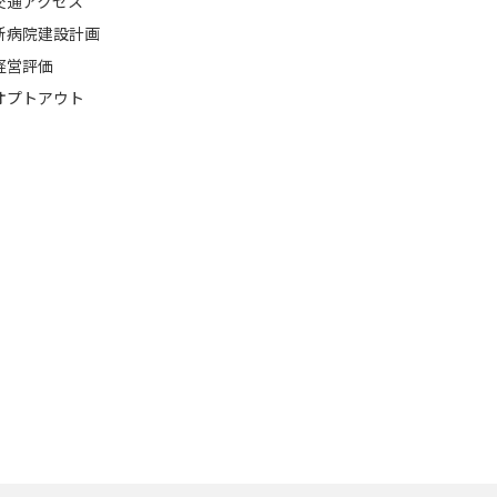
交通アクセス
新病院建設計画
経営評価
オプトアウト