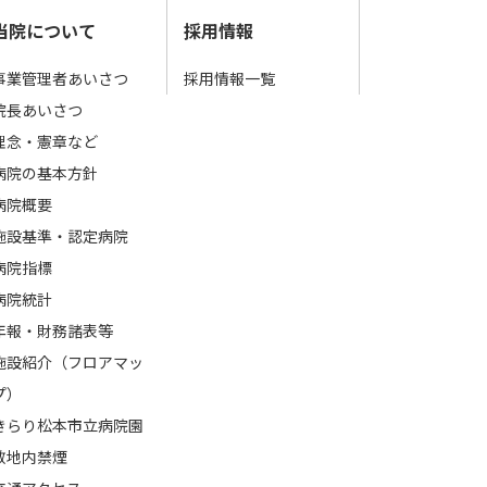
当院について
採用情報
事業管理者あいさつ
採用情報一覧
院長あいさつ
理念・憲章など
病院の基本⽅針
病院概要
施設基準・認定病院
病院指標
病院統計
年報・財務諸表等
施設紹介（フロアマッ
プ）
きらり松本市立病院園
敷地内禁煙